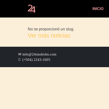
INICIO
No se proporcionó un slug.
Ver más noticias
✉
info@24studiohn.com

(+504) 2243-1605